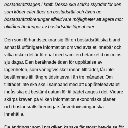
bostadsrättslagen i kraft. Dessa ska stärka skyddet för den
som köper eller äger en bostadsrätt och även ge
bostadsrättsföreningar effektivare möjligheter att agera mot
otillåtna ändringar av bostadsrättslägenheter.
Den som förhandstecknar sig för en bostadsrätt ska bland
annat få utförligare information om vad avtalet innebär och
vilka risker det är förenat med samt en betänketid om minst
sju dagar. Den beräknade tiden för upplåtelse av
lägenheten, som vanligtvis sker innan tillträdet, får inte
bestämmas till längre tidsintervall än tre månader. Om
tillträdet inte ska ske i samband med att upplåtelseavtalet
ingås ska ett bestämt datum för tillträdet anges i det. Vidare
skärps kraven på vilken information ekonomiska planer
och bostadsrättsföreningars årsredovisningar ska
innehålla.
De ändringar som i praktiken kanske får störst betydelse för