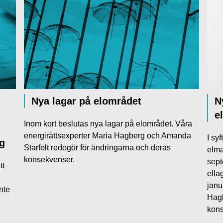
Nya lagar på elområdet
N
e
Inom kort beslutas nya lagar på elområdet. Våra
energirättsexperter Maria Hagberg och Amanda
I sy
ng
Starfelt redogör för ändringarna och deras
elma
konsekvenser.
sept
tt
ella
janu
nte
Hagb
kons