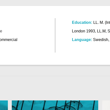
Education:
LL. M. (In
se
London 1993, LL.M, S
Commercial
Language:
Swedish, 