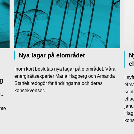
Nya lagar på elområdet
N
e
Inom kort beslutas nya lagar på elområdet. Våra
energirättsexperter Maria Hagberg och Amanda
I sy
ng
Starfelt redogör för ändringarna och deras
elma
konsekvenser.
sept
tt
ella
janu
nte
Hagb
kons