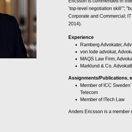
Ericsson is commended in inte
’top-level negotiation skill’”;
Corporate and Commercial; IT
2014).
Experience
Ramberg Advokater, Advo
von lode advokat, Advok
MAQS Law Firm, Advokat
Marklund & Co. Advokatb
Assignments/Publications, e
Member of ICC Sweden´s 
Telecom
Member of ITech Law
Anders Ericsson is a member 